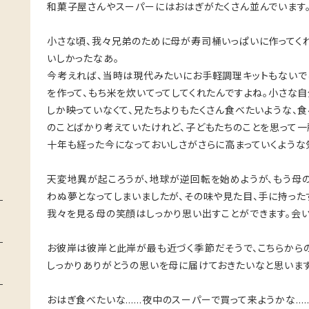
和菓子屋さんやスーパーにはおはぎがたくさん並んでいます
小さな頃、我々兄弟のために母が寿司桶いっぱいに作ってく
いしかったなあ。
今考えれば、当時は現代みたいにお手軽調理キットもないでし
を作って、もち米を炊いてってしてくれたんですよね。小さな
しか映っていなくて、兄たちよりもたくさん食べたいような、
のことばかり考えていたけれど、子どもたちのことを思って一
十年も経った今になっておいしさがさらに高まっていくような
天変地異が起ころうが、地球が逆回転を始めようが、もう母
わぬ夢となってしまいましたが、その味や見た目、手に持った
我々を見る母の笑顔はしっかり思い出すことができます。会い
お彼岸は彼岸と此岸が最も近づく季節だそうで、こちらから
しっかりありがとうの思いを母に届けておきたいなと思います
おはぎ食べたいな……夜中のスーパーで買って来ようかな……