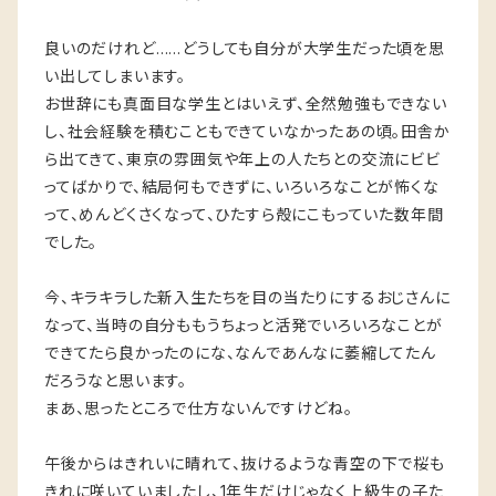
良いのだけれど……どうしても自分が大学生だった頃を思
い出してしまいます。
お世辞にも真面目な学生とはいえず、全然勉強もできない
し、社会経験を積むこともできていなかったあの頃。田舎か
ら出てきて、東京の雰囲気や年上の人たちとの交流にビビ
ってばかりで、結局何もできずに、いろいろなことが怖くな
って、めんどくさくなって、ひたすら殻にこもっていた数年間
でした。
今、キラキラした新入生たちを目の当たりにするおじさんに
なって、当時の自分ももうちょっと活発でいろいろなことが
できてたら良かったのにな、なんであんなに萎縮してたん
だろうなと思います。
まあ、思ったところで仕方ないんですけどね。
午後からはきれいに晴れて、抜けるような青空の下で桜も
きれに咲いていましたし、1年生だけじゃなく上級生の子た