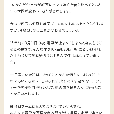
り、なんだか自分が紅茶にハマり始めた昔と比べると、だ
いぶ世界が変わってきた感じがします。
今まで何度も何度も紅茶ブーム的なものはあった気がしま
すが、今度は、少し世界が変わるでしょうか。
15年前の3月11日の夜、電車が止まってしまった東京もそこ
そこの寒さで、そんな中を10kmも20kmも、あるいはそれ
以上も歩いて家に帰ろうとする人で道はあふれていまし
た。
一日家にいた私は、できることなんか何もないけれど、そ
れでもいても立ってもいられず、とりあえず温かなミルクテ
ィーを何杯も何杯もいれて、家の前を通る人々に配ったこ
とを思い出します。
紅茶はブームになんてならなくていいんです。
みんなで貴重な茶葉を飲み競ったり、言葉の定義で争った