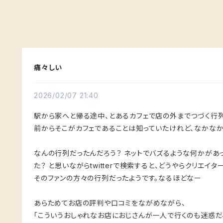
痛々しい
2026/02/07 21:40
駅から家へと帰る途中、とあるカフェで店の外までつづく行列
前からそこがカフェであることは知っていたけれど、なかな
なんの行列だったんだろう？ ネットでバズるような何かがあ
た？ と思いながらtwitterで検索すると、どうやらクリエ
そのファンの方々の行列だったようです。なるほどなー
あらためてお店の評判や口コミをながめながら、
「こういうおしゃれなお店におじさんが一人で行くのも迷惑だ