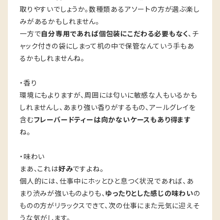
取りやすいでしょうか。数種類あるアソートの方が選ぶ楽し
みがあるかもしれません。
一方で
自分専用であれば個包装にこだわる必要もなく
、チ
ャック付きの袋にしまって机の中で保管なんていう手もあ
るかもしれませんね。
・香り
環境にもよりますが、周囲には匂いに敏感な人もいるかも
しれませんし、あまり強い香りがするもの、アールグレイを
含む
フレーバードティーは向かないケースもあり得ます
ね。
・味わい
まあ、これは
好み
ですよね。
個人的には、仕事中にホッとひと息つく状況であれば、あ
まり渋みが強いものよりも、
ゆったりとした感じの味わい
の
ものの方がリラックスできて、次の仕事にまた元気に迎えそ
うな気がします。