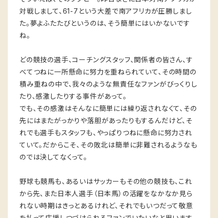
対戦しまして、61-7という大差で南アフリカが圧勝しまし
た。夢よふたたびというのは、そう簡単にはいかないです
ね。
どの競技の選手、コーチングスタッフ、関係者の皆さん、す
べてつねに一所懸命に努力を重ねられていて、その時間の
積み重ねの中で、我々のような無責任なファンがびっくりし
たり、感激したりする事件があって。
でも、その感激はそんなに簡単には繰り返されなくて、その
先にはまたがっかりや落胆があったりもするんだけど、そ
れでも選手もスタッフも、やっぱりつねに懸命に努力され
ていて。だからこそ、その敗北は簡単に非難されるようなも
のでは決してなくって。
野球も競馬も、あるいはサッカーもその他の競技も、これ
から先、また日本人選手（日本馬）の活躍をなかなか見ら
れない時期はきっとあるけれど、それでもいつだって敬意
を払って応援しつづけられるファンでいたいなと思います