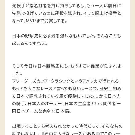
発投手と指名打者を掛け持ちしてるし、もう一人は前日に
先発で投げているのに連投を託され、そして胴上げ投手と
なって、MVPまで受賞してる。
日本の野球史に必ず残る強烈な戦いでした。そんなことも
起こるんですねえ。
そして今日は日本競馬史にも、ものすごい偉業が刻まれま
した。
ブリーダーズカップ・クラシックというアメリカで行われる
もっとも大きなレースと言っても良いレースで、歴史上初め
て日本で調教されている馬が優勝しました。しかも日本人
の騎手、日本人のオーナー、日本の生産者という関係者一
同日本チームな完全な日本馬。
出場することすら考えられなかった時代だって、そんな昔の
話ではないし、世界中に大きなレースがある中でこのレー