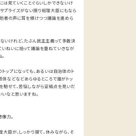
には見ていくことぐらいしかできないけ
サプライズがない限り総理大臣にもなら
、他者の声に耳を傾けつつ議論を進めら
ないけれど、たぶん民主主義って多数決
ていねいに拾って議論を重ねていきなが
ね。
のトップになっても、あるいは自治体のト
団体などなどあらゆるところで誰がトッ
いを馳せて、苦悩しながら妥結点を見いだ
いいなと思いますね。
想像力。
理大臣が、しっかり寝て、休みながら、そ