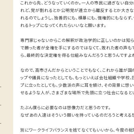
これから先、どうなっていくのか。一人の市民に過ぎない自分
れど、党が割れるとか公明党が連立から離反するとか大きな
れるのでしょうし、独善的にも、横暴にも、強権的にもならず
れるトップになってくれたらいいなと願います。
専門家じゃないからこの解釈が政治学的に正しいのかは知ら
で勝った者が全権を手にするのではなくて、敗れた者の声も
ら、最終的な決定権を得る仕組みなんだろうと思うんですよ
なので、高市さんだからということでもなく、これから誰が国
ップや議員になったとしても、もっといえば会社組織や学校、
プに立ったとしても、少数派の声に耳を傾け、その背景に想
せるような人が、さまざまな場所で先頭に立つ社会になると
たぶん僕らに必要なのは想像力だと思うのです。
なぜあの人達はそういう願いを持っているのだろうと考える
別にワークライフバランスを捨てなくてもいいから、今度の総