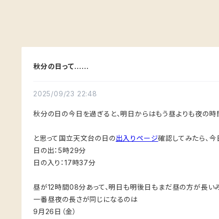
秋分の日って……
2025/09/23 22:48
秋分の日の今日を過ぎると、明日からはもう昼よりも夜の時
と思って国立天文台の日の
出入りページ
確認してみたら、今日（
日の出：5時29分
日の入り：17時37分
昼が12時間08分あって、明日も明後日もまだ昼の方が長い
一番昼夜の長さが同じになるのは
9月26日（金）