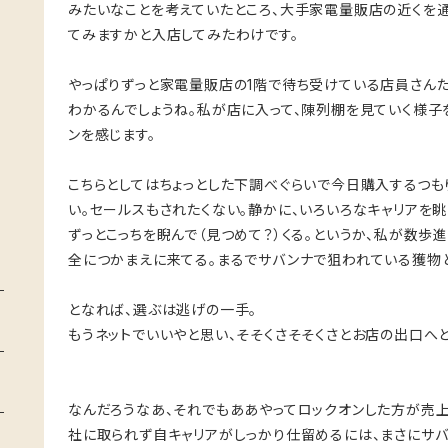
みたいなことを考えていたところ、大手家電量販店の近くを通
てみますかと入店してみたわけです。
やっぱりずっと家電量販店の1階で待ち受けている店員さん
わかるんでしょうね。私が店に入って、陳列棚を見ていく様子
ンを感じます。
こちらとしてはちょっとした下調べぐらいで今日購入するつも
い。セールスもされたくない。静かに、いろいろなキャリアを
ずっとこっちを睨んで（見つめて？）くる。というか、私が数歩
全につかまえに来てる。まるでサバンナで狙われている獲物と
となれば、選ぶは逃げの一手。
もうネットでいいやと思い、そそくさそそくさとお店の出口へと
なんだろうなあ、それでもああやってロックオンした方が売
社に取られず自キャリアがしっかり仕留めるには、まさにサ