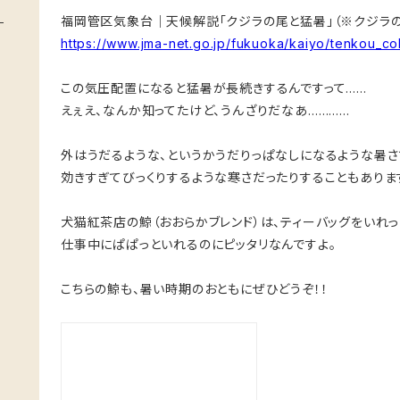
福岡管区気象台｜天候解説「クジラの尾と猛暑」（※クジラの
https://www.jma-net.go.jp/fukuoka/kaiyo/tenkou_co
この気圧配置になると猛暑が長続きするんですって……
えぇえ、なんか知ってたけど、うんざりだなあ…………
外はうだるような、というかうだりっぱなしになるような暑さ
効きすぎてびっくりするような寒さだったりすることもありま
犬猫紅茶店の鯨（おおらかブレンド）は、ティーバッグをいれ
仕事中にぱぱっといれるのにピッタリなんですよ。
こちらの鯨も、暑い時期のおともにぜひどうぞ！！