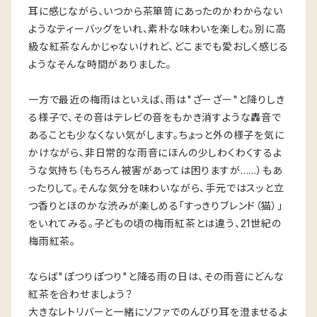
耳に感じながら、いつから茶箪笥にあったのかわからない
ようなティーバッグをいれ、素朴な味わいを楽しむ。別に高
級な紅茶なんかじゃないけれど、どこまでも愛おしく感じる
ようなそんな時間がありました。
一方で最近の梅雨はといえば、雨は"ざーざー"と降りしき
る様子で、その音はテレビの音をもかき消すような轟音で
あることも少なくない気がします。ちょっと外の様子を気に
かけながら、非日常的な雨音にほんの少しわくわくするよ
うな気持ち（もちろん被害があっては困りますが……）もあ
ったりして。そんな気分を味わいながら、手元ではスッと立
つ香りとほのかな渋みが楽しめる「すっきりブレンド（猫）」
をいれてみる。子どもの頃の梅雨紅茶とは違う、21世紀の
梅雨紅茶。
ならば"ぽつりぽつり"と降る雨の日は、その雨音にどんな
紅茶を合わせましょう？
大きなレトリバーと一緒にソファでのんびり耳を澄ませるよ