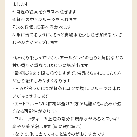
まします
5.常温の紅茶をグラスへ注ぎます
6.紅茶の中へフルーツを入れます
7.氷を数個、紅茶へ浮かべます
8.氷に当てるように、そっと炭酸水を少し注ぎ加えると、さ
わやかさがアップします
・ゆっくり楽しんでいくと、アールグレイの香りと黄桃などの
甘い香りが重なり、味わいに艶が出ます
・最初に冷ます際に冷やしすぎず、常温ぐらいにしておく方
が香りを楽しみやすくなります
・甘みが合ったほうが紅茶にコクが増し、フルーツの味わ
いがはっきりします
・カットフルーツは柑橘は避けた方が無難かも。渋みが強
くなる可能性があります
・フルーツティーの上澄み部分に炭酸水があるとスッキリ
爽やか感が増します（直に飲む場合）
・なので、氷に当ててそっと注ぐのがおすすめです