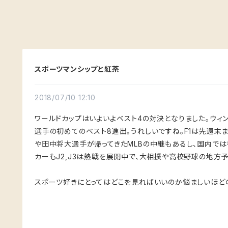
スポーツマンシップと紅茶
2018/07/10 12:10
ワールドカップはいよいよベスト4の対決となりました。ウィ
選手の初めてのベスト8進出。うれしいですね。F1は先週末
や田中将大選手が帰ってきたMLBの中継もあるし、国内では
カーもJ2,J3は熱戦を展開中で、大相撲や高校野球の地方予
スポーツ好きにとってはどこを見ればいいのか悩ましいほどの