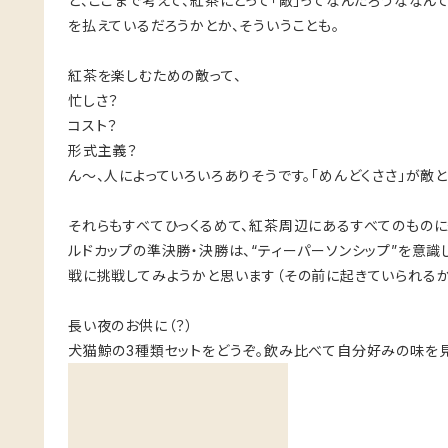
と、ここまで考えて、紅茶にとって「敵」ってなんだろうななん
を払えているだろうかとか、そういうことも。
紅茶を楽しむための敵って、
忙しさ？
コスト？
形式主義？
ん〜、人によっていろいろありそうです。「めんどくささ」が敵
それらもすべてひっくるめて、紅茶周辺にあるすべてのものに
ルドカップの準決勝・決勝は、“ティーパーソンシップ”を意
戦に挑戦してみようかと思います（その前に起きていられるか
長い夜のお供に（？）
犬猫鯨の3種類セットをどうぞ。飲み比べて自分好みの味を