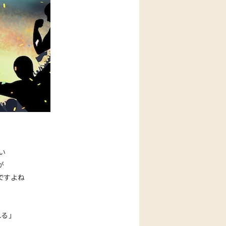
い
が
ですよね
る」