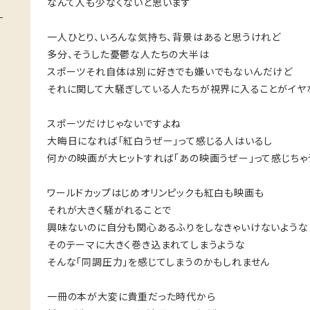
なんて人も少なくないと思います
一人ひとり、いろんな気持ち、背景はあると思うけれど
多分、そうした憂鬱な人たちの大半は
スポーツそれ自体は別に好きでも嫌いでもないんだけど
それに関して大騒ぎしている人たちが視界に入ることがイヤ
スポーツだけじゃないですよね
大晦日になれば「紅白うぜー」って感じる人はいるし
何かの映画が大ヒットすれば「あの映画うぜー」って感じちゃ
ワールドカップはじめオリンピックも紅白も映画も
それが大きく騒がれることで
興味ないのに自分も関心あるふりをしなきゃいけないような
そのテーマに大きく巻き込まれてしまうような
そんな「同調圧力」を感じてしまうのかもしれません
一冊の本が大変に貴重だった時代から