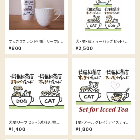
すっきりブレンド（猫） リーフ50
犬・猫・鯨ティーバッグセット（送
g（送料込）
料込/単品合計額より300円お
¥800
¥2,500
得）
犬猫リーフセット（送料込/単品
【猫・アールグレイ】アイスティー
合計額より200円お得）
向きティーバッグセット（送料込/
¥1,400
¥1,800
単品合計額より200円お得）